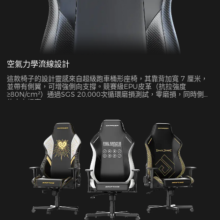
空氣力學流線設計
這款椅子的設計靈感來自超級跑車桶形座椅，其靠背加寬 7 厘米，
並帶有側翼，可增強側向支撐。競賽級EPU皮革（抗拉強度
≥80N/cm²）通過SGS 20,000次循環磨損測試，零磨損，同時側面
約束力提高45%。