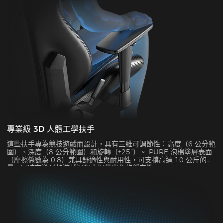
專業級 3D 人體工學扶手
這些扶手專為競技遊戲而設計，具有三維可調節性：高度（6 公分範
圍）、深度（8 公分範圍）和旋轉（±25°）。 PURE 泡棉塗層表面
（摩擦係數為 0.8）兼具舒適性與耐用性，可支撐高達 10 公斤的重
量，同時在激烈的遊戲過程中提供出色的穩定性。