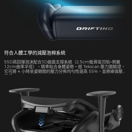
符合人體工學的減壓泡棉系統
55D高回彈泡沫配合3D曲面支撐系統（2.5cm骶骨區凹陷+側翼
12cm曲率半徑），精準貼合身體姿勢。經 Tekscan 壓力圖驗證，
它可將 4 小時坐姿期間的壓力分佈均勻性提高 55%，並將峰值壓力
降低 38%。