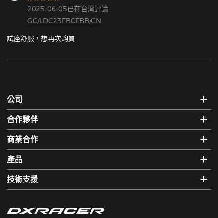
2025-06-05已在台湾評論
GC/LDC23FBCFBB/CN
試座舒服，想再次购買
公司
合作夥伴
商業合作
產品
技術支援