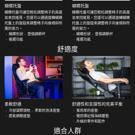
蝴蝶托盤
蝴蝶托盤
蝴蝶托盤可讓您輕松調整椅子的高度
蝴蝶托盤可讓您輕松調整椅子的高度
並來回搖晃。您還可以通過旋轉蝴蝶
並來回搖晃。您還可以通過旋轉蝴蝶
托盤上的旋鈕來調整椅子向後傾斜所
托盤上的旋鈕來調整椅子向後傾斜所
需的張力。
需的張力。
蝴蝶形狀
壹個調節杆
蝴蝶形狀
壹個調節杆
搖擺功能
搖擺功能
舒適度
柔軟舒適
舒適性和支撐性的完美平衡
冷卻凝膠頭枕
柔軟的泡沫座墊
寬而厚的座墊
透氣網眼座墊
慢回彈記憶海綿層墊
升級的零件和配件
適合人群