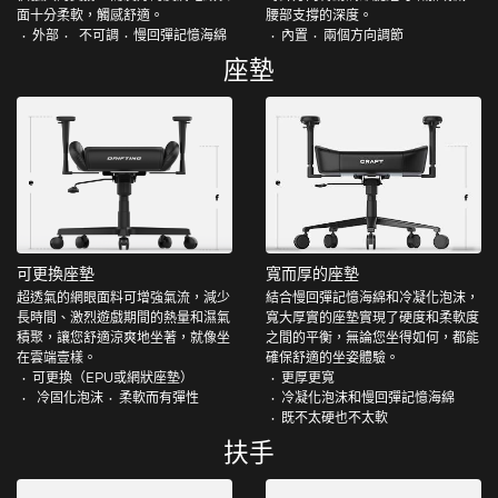
面十分柔軟，觸感舒適。
腰部支撐的深度。
外部
不可調
慢回彈記憶海綿
內置
兩個方向調節
座墊
可更換座墊
寬而厚的座墊
超透氣的網眼面料可增強氣流，減少
結合慢回彈記憶海綿和冷凝化泡沫，
長時間、激烈遊戲期間的熱量和濕氣
寬大厚實的座墊實現了硬度和柔軟度
積聚，讓您舒適涼爽地坐著，就像坐
之間的平衡，無論您坐得如何，都能
在雲端壹樣。
確保舒適的坐姿體驗。
可更換（EPU或網狀座墊）
更厚更寬
冷固化泡沫
柔軟而有彈性
冷凝化泡沫和慢回彈記憶海綿
既不太硬也不太軟
扶手