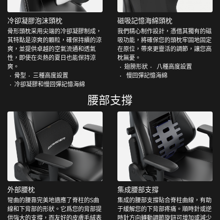
冷卻凝膠泡沫頭枕
磁吸記憶海綿頭枕
骨形頭枕采用尖端的冷卻凝膠制成，
我們精心制作設計，憑借其獨有的磁
其特點是涼爽的顆粒，確保持續的涼
吸功能，將確保您的頭枕牢固地固定
爽，並提供卓越的空氣流通和透氣
在原位，帶來更靈活的調節，讓您高
性，即使在炎熱的夏日也能保持涼
枕無憂。
爽。
翅膀形狀
八種高度設置
骨型
三種高度設置
慢回彈記憶海綿
冷卻凝膠和慢回彈記憶海綿
腰部支撐
外部腰枕
集成腰部支撐
彎曲的腰靠完美地適應了脊柱的S曲
集成的腰部支撐貼合脊柱曲線，有助
線和下背部的形狀。它爲您的背部提
于緩解您的下背部疼痛。順時針或逆
供強大的支撐，而友好的皮膚毛絨表
時針方向轉動調節旋鈕可增加或減少