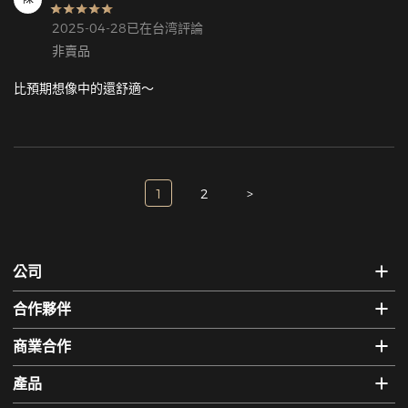
2025-04-28已在台湾評論
非賣品
1
2
>
公司
合作夥伴
商業合作
產品