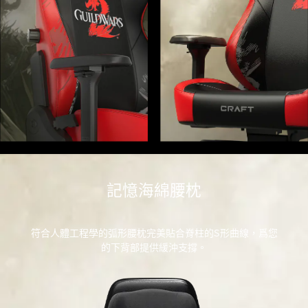
記憶海綿腰枕
符合人體工程學的弧形腰枕完美貼合脊柱的S形曲線，爲您
的下背部提供緩沖支撐。