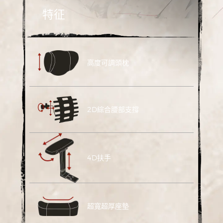
特征
高度可調頭枕
2D綜合腰部支撐
4D扶手
超寬超厚座墊