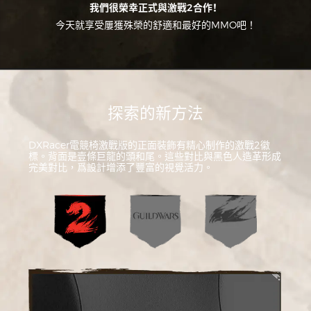
我們很榮幸正式與激戰2合作！
今天就享受屢獲殊榮的舒適和最好的MMO吧！
探索的新方法
DXRacer電競椅激戰版的正面裝飾有精心制作的激戰2徽
標。背面是壹條巨龍的頭和尾。這些對比與黑色人造革形成
完美對比，爲設計增添了豐富的視覺活力。