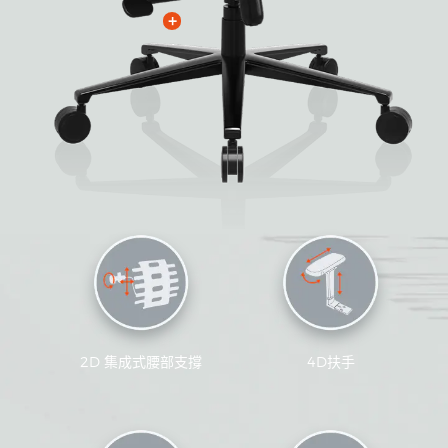
+
2D 集成式腰部支撐
4D扶手