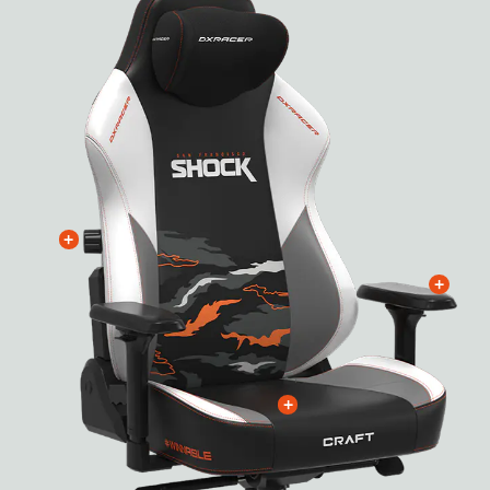
+
+
+