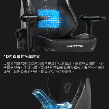
4D內置電動按摩腰靠
火星系列腰部支撐採用內置車規級TPU氣囊組，無感充放調節，4D
全域適配脊柱生理曲度。新增3種交替舒壓按摩模式，直擊久坐腰肌
疲勞，動態護脊更舒適，提高了久坐的舒適性。