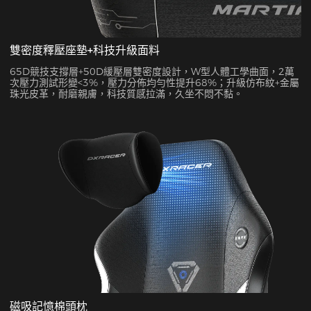
雙密度釋壓座墊+科技升級面料
65D競技支撐層+50D緩壓層雙密度設計，W型人體工學曲面，2萬
次壓力測試形變<3%，壓力分佈均勻性提升68%；升級仿布紋+金屬
珠光皮革，耐磨親膚，科技質感拉滿，久坐不悶不黏。
磁吸記憶棉頭枕