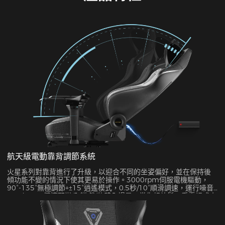
航天級電動靠背調節系統
火星系列對靠背進行了升級，以迎合不同的坐姿偏好，並在保持後
傾功能不變的情況下使其更易於操作。3000rpm伺服電機驅動，
90°-135°無極調節+±15°逍遙模式，0.5秒/10°順滑調速，運行噪音
<35dB，一鍵適配辦公/遊戲/休憩全場景，當你想放鬆、看電視或小
憩時，開啟搖擺功能是最理想的選擇。