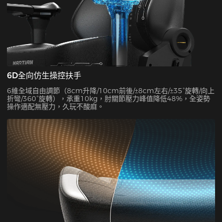
6D全向仿生操控扶手
6維全域自由調節（8cm升降/10cm前後/±8cm左右/±35°旋轉/向上
折彎/360°旋轉），承重10kg，肘關節壓力峰值降低48%，全姿勢
操作適配無壓力，久玩不酸麻。