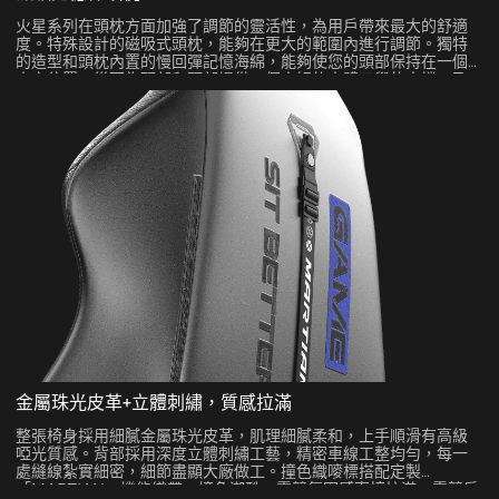
火星系列在頭枕方面加強了調節的靈活性，為用戶帶來最大的舒適
度。特殊設計的磁吸式頭枕，能夠在更大的範圍內進行調節。獨特
的造型和頭枕內置的慢回彈記憶海綿，能夠使您的頭部保持在一個
中立位置，從而為頭部和頸部提供一個良好的人體工學的支撐，及
緩解壓力。而設計精巧的磁吸結構，則可以確保頭枕牢牢固定在靠
背上適當的位置，讓您安心無憂。
金屬珠光皮革+立體刺繡，質感拉滿
整張椅身採用細膩金屬珠光皮革，肌理細膩柔和，上手順滑有高級
啞光質感。背部採用深度立體刺繡工藝，精密車線工整均勻，每一
處縫線紮實細密，細節盡顯大廠做工。撞色織嘜標搭配定製
「MARTIAN」機能織帶，撞色潮酷，電競氛圍感直接拉滿，電競房