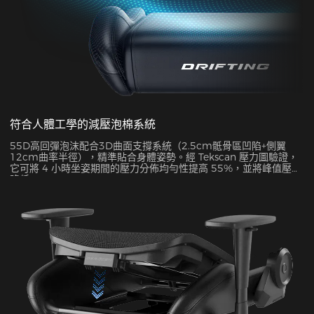
符合人體工學的減壓泡棉系統
55D高回彈泡沫配合3D曲面支撐系統（2.5cm骶骨區凹陷+側翼
12cm曲率半徑），精準貼合身體姿勢。經 Tekscan 壓力圖驗證，
它可將 4 小時坐姿期間的壓力分佈均勻性提高 55%，並將峰值壓力
降低 38%。