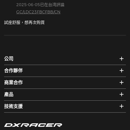
2025-06-05已在台湾評論
GC/LDC23FBCFBB/CN
試座舒服，想再次购買
公司
合作夥伴
商業合作
產品
技術支援