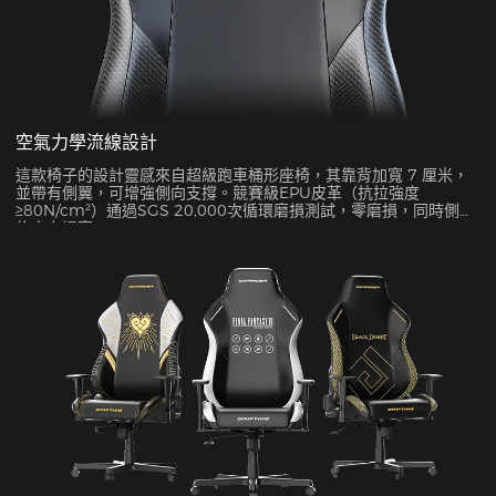
空氣力學流線設計
這款椅子的設計靈感來自超級跑車桶形座椅，其靠背加寬 7 厘米，
並帶有側翼，可增強側向支撐。競賽級EPU皮革（抗拉強度
≥80N/cm²）通過SGS 20,000次循環磨損測試，零磨損，同時側面
約束力提高45%。