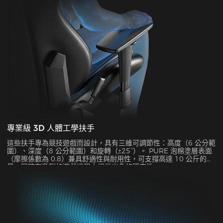
專業級 3D 人體工學扶手
這些扶手專為競技遊戲而設計，具有三維可調節性：高度（6 公分範
圍）、深度（8 公分範圍）和旋轉（±25°）。 PURE 泡棉塗層表面
（摩擦係數為 0.8）兼具舒適性與耐用性，可支撐高達 10 公斤的重
量，同時在激烈的遊戲過程中提供出色的穩定性。