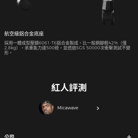
航空級鋁合金底座
採用一體成型壓鑄6061-T6鋁合金製成，比一般鋼腳輕42%（僅
2.8kg），承重能力達500磅，並透過SGS 50000次衝擊測試不變
形。
紅人評測
Micawave
公司